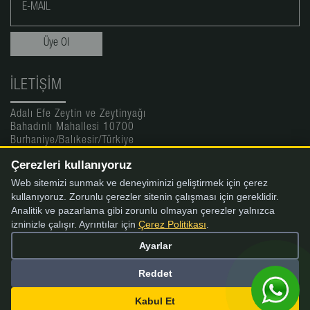
İLETIŞIM
Adalı Efe Zeytin ve Zeytinyağı
Bahadınlı Mahallesi 10700
Burhaniye/Balıkesir/Türkiye
Çerezleri kullanıyoruz
Online Satış: 0(532) 256 09 19
Fabrika Tel: 0(266) 412 96 33
Web sitemizi sunmak ve deneyiminizi geliştirmek için çerez
Fabrika Fax: 0(266) 412 96 34
kullanıyoruz. Zorunlu çerezler sitenin çalışması için gereklidir.
info@adaliefe.com
Analitik ve pazarlama gibi zorunlu olmayan çerezler yalnızca
izninizle çalışır. Ayrıntılar için
Çerez Politikası
.
Ayarlar
Reddet
Kabul Et
Çerez Ayarları