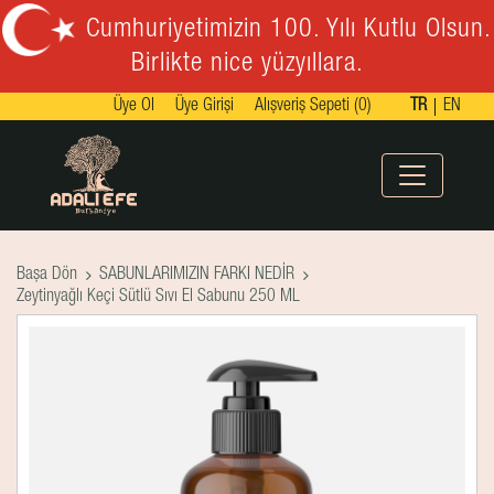
Cumhuriyetimizin 100. Yılı Kutlu Olsun.
Birlikte nice yüzyıllara.
Üye Ol
Üye Girişi
Alışveriş Sepeti (0)
TR
EN
Başa Dön
SABUNLARIMIZIN FARKI NEDİR
Zeytinyağlı Keçi Sütlü Sıvı El Sabunu 250 ML