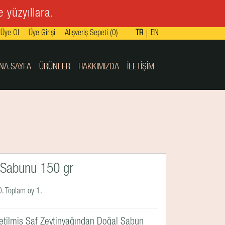
 yüzyıllara.
Üye Ol
Üye Girişi
Alışveriş Sepeti (0)
TR
EN
NA SAYFA
ÜRÜNLER
HAKKIMIZDA
İLETIŞIM
ı Sabunu 150 gr
. Toplam oy 1.
etilmiş Saf Zeytinyağından Doğal Sabun