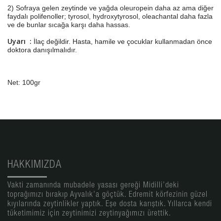
2) Sofraya gelen zeytinde ve yağda oleuropein daha az ama diğer
faydalı polifenoller; tyrosol, hydroxytyrosol, oleachantal daha fazla
ve de bunlar sıcağa karşı daha hassas.
Uyarı :
İlaç değildir. Hasta, hamile ve çocuklar kullanmadan önce
doktora danışılmalıdır.
Net: 100gr
HAKKIMIZDA
Vakti zamanında mubadele yasası gereği Midilli’deki
toprağımızı bırakıp Ayvalık’a göçtük. Edremit körfezinin güzel
kıyılarında zeytinlikler yaptık. Eşe dosta karıştık. Yıllarca kendi
tüketimimiz için zeytinimizi zeytinyağımızı ürettik.