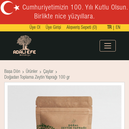
Cumhuriyetimizin 100. Yılı Kutlu Olsun.
Birlikte nice yüzyıllara.
Üye Ol
Üye Girişi
Alışveriş Sepeti (0)
TR
EN
Başa Dön
Ürünler
Çaylar
Doğadan Toplama Zeytin Yaprağı 100 gr