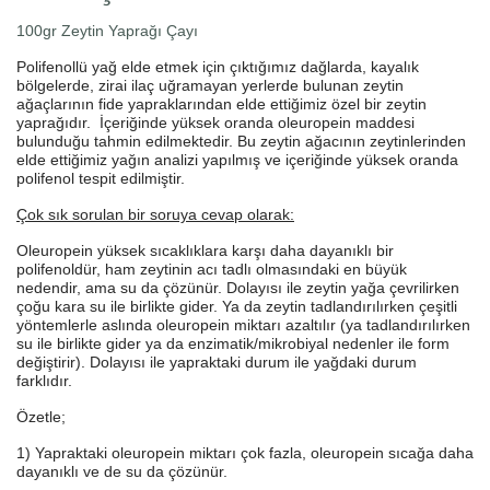
100gr Zeytin Yaprağı Çayı
Polifenollü yağ elde etmek için çıktığımız dağlarda, kayalık
bölgelerde, zirai ilaç uğramayan yerlerde bulunan zeytin
ağaçlarının fide yapraklarından elde ettiğimiz özel bir zeytin
yaprağıdır. İçeriğinde yüksek oranda oleuropein maddesi
bulunduğu tahmin edilmektedir. Bu zeytin ağacının zeytinlerinden
elde ettiğimiz yağın analizi yapılmış ve içeriğinde yüksek oranda
polifenol tespit edilmiştir.
Çok sık sorulan bir soruya cevap olarak:
Oleuropein yüksek sıcaklıklara karşı daha dayanıklı bir
polifenoldür, ham zeytinin acı tadlı olmasındaki en büyük
nedendir, ama su da çözünür. Dolayısı ile zeytin yağa çevrilirken
çoğu kara su ile birlikte gider. Ya da zeytin tadlandırılırken çeşitli
yöntemlerle aslında oleuropein miktarı azaltılır (ya tadlandırılırken
su ile birlikte gider ya da enzimatik/mikrobiyal nedenler ile form
değiştirir). Dolayısı ile yapraktaki durum ile yağdaki durum
farklıdır.
Özetle;
1) Yapraktaki o
leuropein
miktarı çok fazla,
o
leuropein
sıcağa daha
dayanıklı ve de su da çözünür.