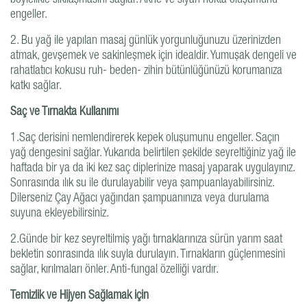
böylelikle sıkılaşmasını sağlar. Akne ve siyah nokta oluşumunu
engeller.
2. Bu yağ ile yapılan masaj günlük yorgunluğunuzu üzerinizden
atmak, gevşemek ve sakinleşmek için idealdir. Yumuşak dengeli ve
rahatlatıcı kokusu ruh- beden- zihin bütünlüğünüzü korumanıza
katkı sağlar.
Saç ve Tırnakta Kullanımı
1.Saç derisini nemlendirerek kepek oluşumunu engeller. Saçın
yağ dengesini sağlar. Yukarıda belirtilen şekilde seyreltiğiniz yağ ile
haftada bir ya da iki kez saç diplerinize masaj yaparak uygulayınız.
Sonrasında ılık su ile durulayabilir veya şampuanlayabilirsiniz.
Dilerseniz Çay Ağacı yağından şampuanınıza veya durulama
suyuna ekleyebilirsiniz.
2.Günde bir kez seyreltilmiş yağı tırnaklarınıza sürün yarım saat
bekletin sonrasında ılık suyla durulayın. Tırnakların güçlenmesini
sağlar, kırılmaları önler. Anti-fungal özelliği vardır.
Temizlik ve Hijyen Sağlamak için