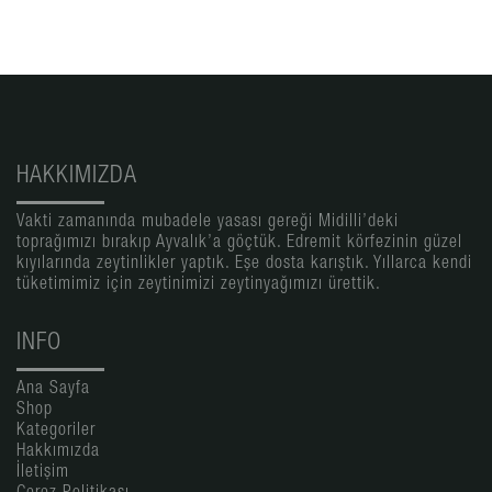
HAKKIMIZDA
Vakti zamanında mubadele yasası gereği Midilli’deki
toprağımızı bırakıp Ayvalık’a göçtük. Edremit körfezinin güzel
kıyılarında zeytinlikler yaptık. Eşe dosta karıştık. Yıllarca kendi
tüketimimiz için zeytinimizi zeytinyağımızı ürettik.
INFO
Ana Sayfa
Shop
Kategoriler
Hakkımızda
İletişim