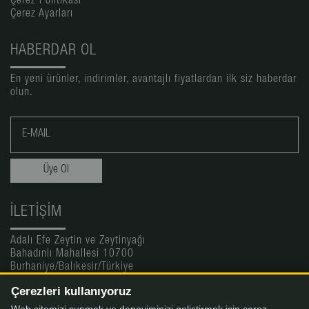
Çerez Politikası
Çerez Ayarları
HABERDAR OL
En yeni ürünler, indirimler, avantajlı fiyatlardan ilk siz haberdar
olun.
İLETIŞIM
Adalı Efe Zeytin ve Zeytinyağı
Bahadınlı Mahallesi 10700
Burhaniye/Balıkesir/Türkiye
Çerezleri kullanıyoruz
Online Satış: 0(532) 256 09 19
Fabrika Tel: 0(266) 412 96 33