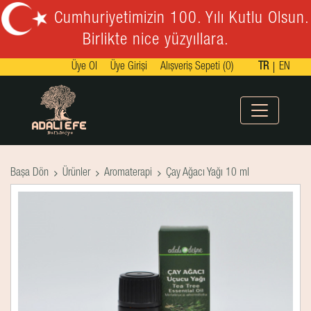
Cumhuriyetimizin 100. Yılı Kutlu Olsun.
Birlikte nice yüzyıllara.
Üye Ol
Üye Girişi
Alışveriş Sepeti (0)
TR
EN
Başa Dön
Ürünler
Aromaterapi
Çay Ağacı Yağı 10 ml