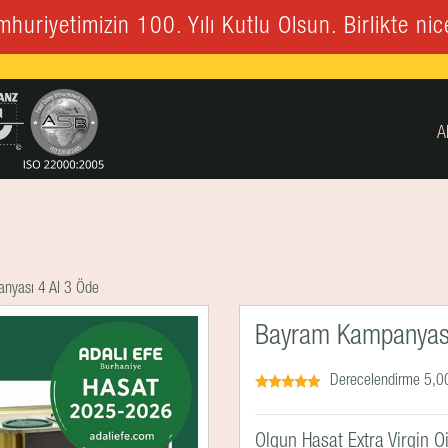
huriyetimizin 100. Yılı Kutlu Olsun. Birlikte nice
A
nyası 4 Al 3 Öde
Bayram Kampanyası
Derecelendirme 5,00
Olgun Hasat Extra Virgin 