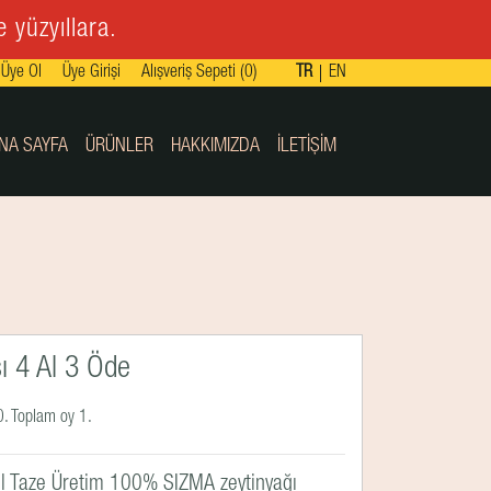
 yüzyıllara.
Üye Ol
Üye Girişi
Alışveriş Sepeti (0)
TR
EN
NA SAYFA
ÜRÜNLER
HAKKIMIZDA
İLETIŞIM
 4 Al 3 Öde
. Toplam oy 1.
Oil Taze Üretim 100% SIZMA zeytinyağı